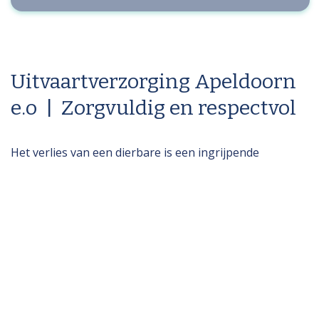
Uitvaartverzorging Apeldoorn
e.o | Zorgvuldig en respectvol
Het verlies van een dierbare is een ingrijpende
gebeurtenis. Loslaten is pijnlijk, afscheid nemen
moeilijk. Maar direct na het overlijden moet u veel
regelen. Hoe doet u dat zorgvuldig, te midden van alle
emoties? Vertrouw op de betrokken ondersteuning van
Sepp Uitvaartzorg. Wij staan u volledig terzijde en
nemen u veel werk uit handen. Samen geven we vorm
aan een uitvaart die recht doet aan uw dierbare.
Goed voorbereid, zorgvuldig uitgevoerd. Een waardig