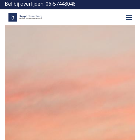
Bel bij overlijden: 06-57448048
Dag en nacht bereikbaar