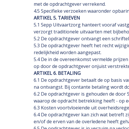
met de opdrachtgever verrekend.
4.5 Specifieke verzoeken waaronder opbarin
ARTIKEL 5. TARIEVEN
5.1 Sepp Uitvaartzorg hanteert vooraf vastg
verzorgt traditionele uitvaarten met bijbeho
5.2 De opdrachtgever ontvangt een schrifte
5.3 De opdrachtgever heeft het recht wijzig
redelijkheid worden aangepast.
5.4 De in de overeenkomst vermelde prijzen 
op door de opdrachtgever onjuist verstrekt
ARTIKEL 6. BETALING
6.1 De opdrachtgever betaalt de op basis va
na ontvangst. Bij contante betaling wordt d
6.2 De opdrachtgever is gehouden de door Se
waarop de opdracht betrekking heeft - op e
6.3 Kosten voortvloeiende uit overheidsre
6.4 De opdrachtgever kan zich wat betreft z
en/of de erven van de overledene heeft geh
6.5 De opdrachtgever is in verzuim na verloo