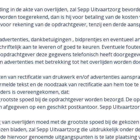
ding in de akte van overlijden, zal Sepp Uitvaartzorg bevorde
orden toegerekend, dan is hij voor betaling van de kosten v
 voor rekening van de opdrachtgever, tenzij een derde aanspr
 advertenties, dankbetuigingen , bidprentjes en eventueel 
chriftelijk aan te leveren of goed te keuren. Eventuele foute
opdrachtgever deze gegevens telefonisch heeft doorgegev
n advertenties met betrekking tot het overlijden worden do
ten van rectificatie van drukwerk en/of advertenties aansprak
rmelde tekst en de noodzaak van rectificatie aan hem toe te 
nders is overeengekomen, dat:
grootste spoed bij de opdrachtgever worden bezorgd. De opd
n afgegeven op een geschikt postkantoor. Sepp Uitvaartzorg 
 van overlijden moed met de grootste spoed bij de gekozen 
kozen bladen, zal Sepp Uitvaartzorg die uitdrukkelijk onder
de hiervoor genoemde uitgangspunten is te late plaatsing v