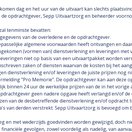
ekomen dag en het uur van de uitvaart kan slechts plaatsvi
 de opdrachtgever, Sepp Uitvaartzorg en beheerder voorn
zal tenminste bevatten:
te gegevens van de overledene en de opdrachtgever.
toepasselijke algemene voorwaarden heeft ontvangen en daa
engekomen (vormen van) dienstverlening en leveringen met 
 leveringen niet op basis van een uitvaartpakket worden verr
mschreven zaken of diensten waarvan de kosten bij het aan
en dienstverlening en/of leveringen de juiste prijzen nog ni
vermelding "Pro Memorie". De opdrachtgever kan aan deze o
jk binnen 24 uur de werkelijke prijzen van de in het vorige
pdrachtgever geen nadere opgave heeft verlangd en/of de o
rijzen van de desbetreffende dienstverlening en/of opdracht 
a's van derden verstrekt. Sepp Uitvaartzorg is bevoegd om 
eg en met wederzijds goedvinden worden gewijzigd, doch nie
 financiële gevolgen, zowel voordelig als nadelig, van aanv