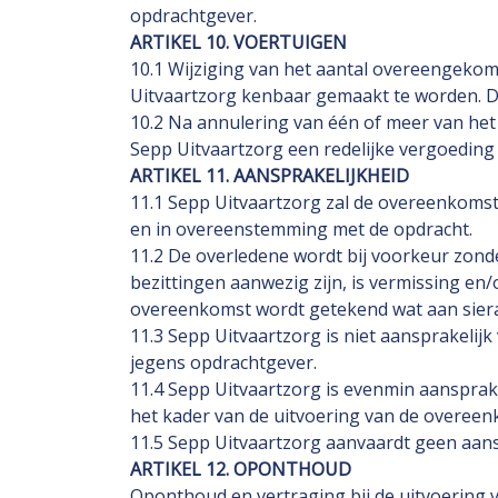
opdrachtgever.
ARTIKEL 10. VOERTUIGEN
10.1 Wijziging van het aantal overeengekom
Uitvaartzorg kenbaar gemaakt te worden. D
10.2 Na annulering van één of meer van het
Sepp Uitvaartzorg een redelijke vergoeding
ARTIKEL 11. AANSPRAKELIJKHEID
11.1 Sepp Uitvaartzorg zal de overeenkoms
en in overeenstemming met de opdracht.
11.2 De overledene wordt bij voorkeur zond
bezittingen aanwezig zijn, is vermissing en/
overeenkomst wordt getekend wat aan sierade
11.3 Sepp Uitvaartzorg is niet aansprakelij
jegens opdrachtgever.
11.4 Sepp Uitvaartzorg is evenmin aansprakel
het kader van de uitvoering van de overeen
11.5 Sepp Uitvaartzorg aanvaardt geen aans
ARTIKEL 12. OPONTHOUD
Oponthoud en vertraging bij de uitvoering v