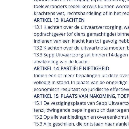
toeleveranciers redelijkerwijs kunnen worde
krachtens wet, rechtshandeling of in het r
ARTIKEL 13. KLACHTEN
13.1 Klachten over de uitvaartverzorging, 
opdrachtgever (of diens gemachtigde) binnen 
indienen van een klacht kan tot gevolg hebbe
13.2 Klachten over de uitvaartnota moeten b
13.3 Sepp Uitvaartzorg zal binnen 14 dage
afwikkeling van de klacht.
ARTIKEL 14. PARTIËLE NIETIGHEID
Indien één of meer bepalingen uit deze over
volledig in stand. In plaats van de ongeldi
economisch resultaat op juridische effectiev
ARTIKEL 15. PLAATS VAN NAKOMING, TOE
15.1 De vestigingsplaats van Sepp Uitvaartz
tenzij dwingende bepalingen zich daartegen
15.2 Op alle aanbiedingen en overeenkomste
15.3 Alle geschillen, die ontstaan naar aa