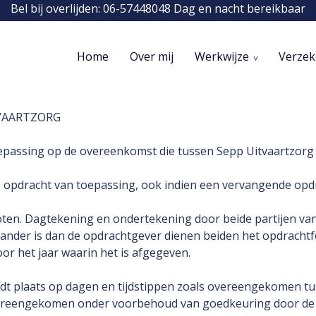
Bel bij overlijden: 06-57448048 Dag en nacht bereikbaar
Home
Over mij
Werkwijze
Verzek
orwaarden
VAARTZORG
epassing op de overeenkomst die tussen Sepp Uitvaartzorg
 opdracht van toepassing, ook indien een vervangende opdr
loten. Dagtekening en ondertekening door beide partijen va
 ander is dan de opdrachtgever dienen beiden het opdracht
oor het jaar waarin het is afgegeven.
indt plaats op dagen en tijdstippen zoals overeengekomen t
overeengekomen onder voorbehoud van goedkeuring door de