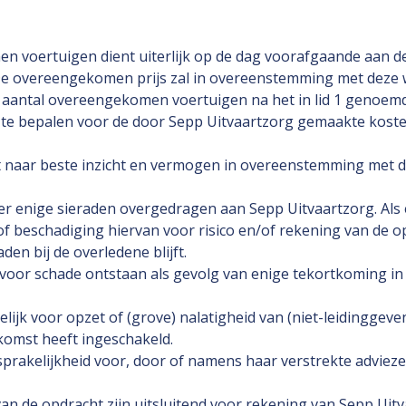
en voertuigen dient uiterlijk op de dag voorafgaande aan d
e overeengekomen prijs zal in overeenstemming met deze 
 aantal overeengekomen voertuigen na het in lid 1 genoemd
 te bepalen voor de door Sepp Uitvaartzorg gemaakte koste
t naar beste inzicht en vermogen in overeenstemming met 
er enige sieraden overgedragen aan Sepp Uitvaartzorg. Als e
of beschadiging hiervan voor risico en/of rekening van de op
n bij de overledene blijft.
k voor schade ontstaan als gevolg van enige tekortkoming i
ijk voor opzet of (grove) nalatigheid van (niet-leidinggeve
komst heeft ingeschakeld.
prakelijkheid voor, door of namens haar verstrekte advieze
an de opdracht zijn uitsluitend voor rekening van Sepp Uitv