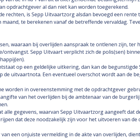
rvan opdrachtgever al dan niet kan worden toegerekend.
e rechten, is Sepp Uitvaartzorg alsdan bevoegd een rente
n maand, te berekenen vanaf de betreffende vervaldag. Tev
en, waaraan bij overlijden aanspraak te ontlenen zijn, ter 
e/ontvangst. Sepp Uitvaart verplicht zich de polis(sen) bin
happij(en).
ontstaat op een geldelijke uitkering, dan kan de begunstigd
p de uitvaartnota. Een eventueel overschot wordt aan de be
ne worden in overeenstemming met de opdrachtgever gebruik
angifte van het overlijden bij de ambtenaar van de burgerl
men.
at alle gegevens, waarvan Sepp Uitvaartzorg aangeeft dat de
rijpen dat deze noodzakelijk zijn voor het uitvoeren van de
van een onjuiste vermelding in de akte van overlijden, die