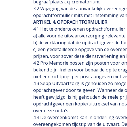
begraafplaats c.q. crematorium.
3.2 Wijziging van de aanvankelijk overeeng
opdrachtformulier mits met instemming van
ARTIKEL 4. OPDRACHTFORMULIER
4.1 Het te ondertekenen opdrachtformulier 
a) alle voor de uitvaartverzorging relevan
b) de verklaring dat de opdrachtgever de 
c) een gedetailleerde opgave van de overe
prijzen, voor zover deze dienstverlening en
4.2 Pro Memorie posten zijn posten voor o
bekend zijn. Indien voor bepaalde op te drag
niet een richtprijs per post aangeven met 
4.3 Sepp Uitvaartzorg is gehouden zo mogeli
opdrachtgever door te geven. Wanneer de o
heeft gewijzigd, is hij gehouden de reële p
opdrachtgever een kopie/uittreksel van not
over deze nota's.
4.4 De overeenkomst kan in onderling overl
overeengekomen tijdstip van de uitvaart. De