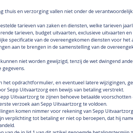
g thuis en verzorging vallen niet onder de verantwoordelijk
estelde tarieven van zaken en diensten, welke tarieven jaarl
rende tarieven, budget uitvaarten, exclusieve uitvaarten en
lijke specificatie van de overeengekomen diensten voor he
ingen aan te brengen in de samenstelling van de overeengek
kunnen niet worden gewijzigd, tenzij de wet dwingend anders
e gegevens.
n het opdrachtformulier, en eventueel latere wijzigingen, g
oor Sepp Uitvaartzorg een bewijs van betaling verstrekt.
pp Uitvaartzorg te zijnen behoeve betaalde voorschotten - 
erste verzoek aan Sepp Uitvaartzorg te voldoen.
gelingen komen nimmer voor rekening van Sepp Uitvaartzorg
ijn verplichting tot betaling er niet op beroepen, dat hij 
andeld.
p van de in lid 1 van dit artikel genoemde betalingstermijn 